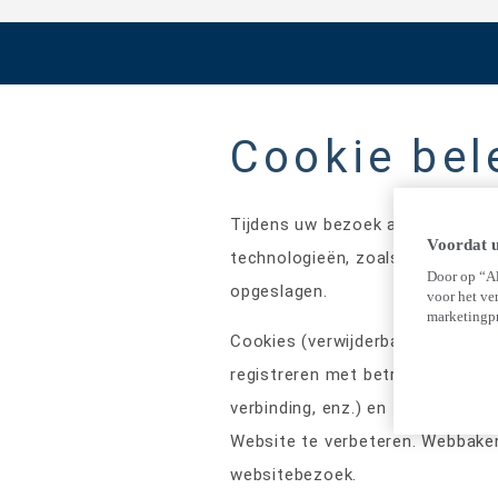
Cookie bel
Tijdens uw bezoek aan
https://
Voordat u 
technologieën, zoals cookies, 
Door op “Al
opgeslagen.
voor het ve
marketingp
Cookies (verwijderbare gegeven
registreren met betrekking tot d
verbinding, enz.) en functies bi
Website te verbeteren. Webbake
websitebezoek.