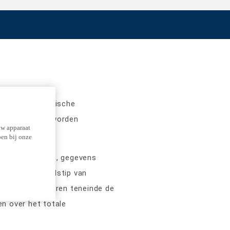
del van automatische
mputer kunnen worden
uw apparaat
pen bij onze
raat herkennen, gegevens
, datum en tijdstip van
lyse uit te voeren teneinde de
n over het totale