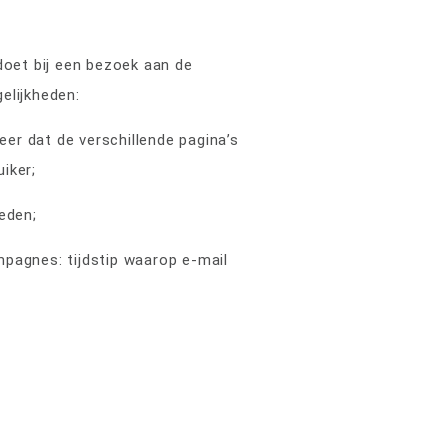
doet bij een bezoek aan de
elijkheden:
er dat de verschillende pagina’s
iker;
eden;
mpagnes: tijdstip waarop e-mail