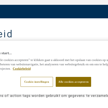
eid
www.tarkett.nl
, kunnen wij informatie verzamelen door mid
start...
webbakens of action tags die door uw webbrowser op uw co
le cookies accepteren” te klikken gaat u akkoord met het opslaan van cookies op 
rbeteren van websitenavigatie, het analyseren van websitegebruik en om ons te hel
rojecten.
Cookiebeleid
sbestandjes) maken het mogelijk dat onze systemen uw appa
e navigatie van uw computer op de Website (bekeken pagina’s
Cookie-instellingen
Alle cookies accepteren
eden. Ook maken cookies het mogelijk om een statistische ana
ns of action tags worden gebruikt om gegevens te verzamele